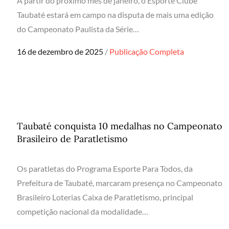
A partir do próximo mês de janeiro, o Esporte Clube
Taubaté estará em campo na disputa de mais uma edição
do Campeonato Paulista da Série…
Posted
16 de dezembro de 2025
Publicação Completa
on
Taubaté conquista 10 medalhas no Campeonato
Brasileiro de Paratletismo
Os paratletas do Programa Esporte Para Todos, da
Prefeitura de Taubaté, marcaram presença no Campeonato
Brasileiro Loterias Caixa de Paratletismo, principal
competição nacional da modalidade…