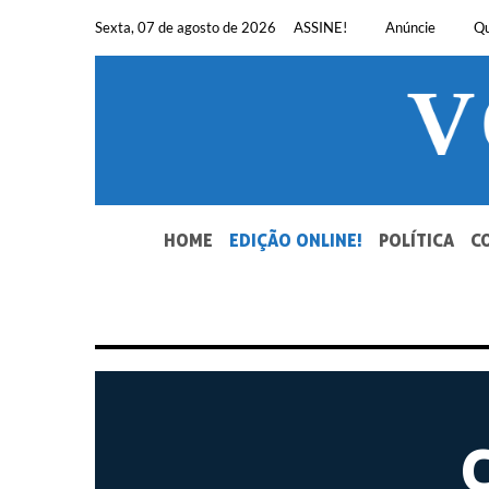
Pular
Sexta, 07 de agosto de 2026
ASSINE!
Anúncie
Q
para
o
conteúdo
SEU JORNAL, SUA VOZ. DESDE 1948.
HOME
EDIÇÃO ONLINE!
POLÍTICA
C