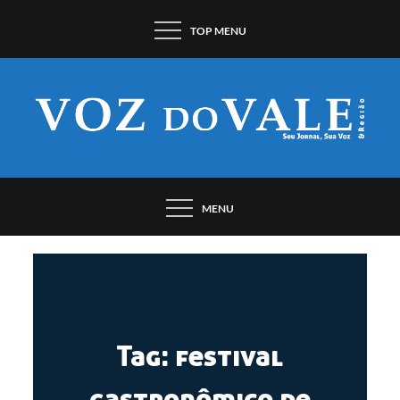
Pular
TOP MENU
para
o
conteúdo
SEU JORNAL, SUA VOZ. DESDE 1948.
MENU
Tag:
festival
gastronômico de