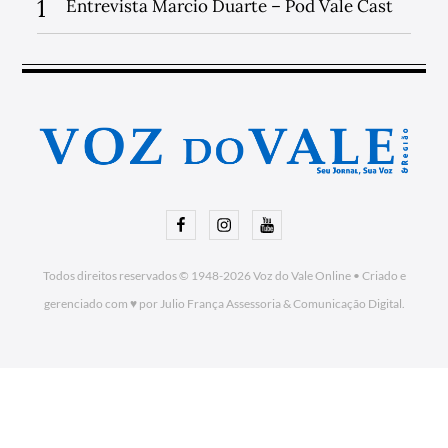
1
Entrevista Marcio Duarte – Pod Vale Cast
Facebook
Instagram
Youtube
Todos direitos reservados © 1948-2026
Voz do Vale Online
•
Criado e
gerenciado com ♥ por Julio França Assessoria
& Comunicação Digital.