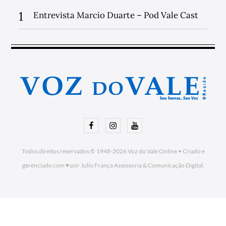
1
Entrevista Marcio Duarte – Pod Vale Cast
Facebook
Instagram
Youtube
Todos direitos reservados © 1948-2026
Voz do Vale Online
•
Criado e
gerenciado com ♥ por Julio França Assessoria
& Comunicação Digital.