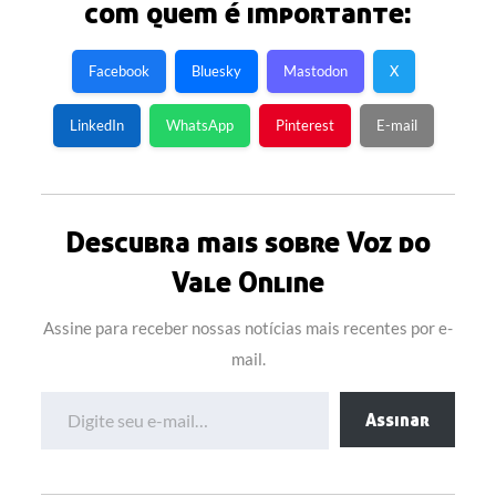
com quem é importante:
Facebook
Bluesky
Mastodon
X
LinkedIn
WhatsApp
Pinterest
E-mail
Descubra mais sobre Voz do
Vale Online
Assine para receber nossas notícias mais recentes por e-
mail.
Digite seu e-mail…
Assinar