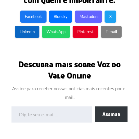
com quem é importante:
Facebook
Bluesky
Mastodon
X
LinkedIn
WhatsApp
Pinterest
E-mail
Descubra mais sobre Voz do
Vale Online
Assine para receber nossas notícias mais recentes por e-
mail.
Digite seu e-mail…
Assinar