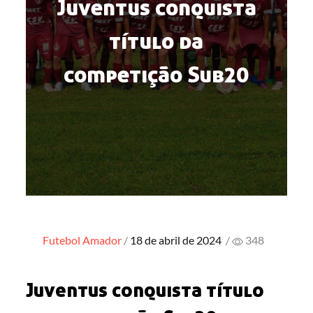
Juventus conquista
título da
competição Sub20
Posted
Futebol Amador
18 de abril de 2024
/
348
on
Juventus conquista título