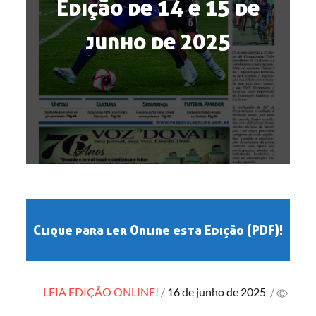
Edição de 14 e 15 de
junho de 2025
Clique para ler Online esta Edição (PDF)!
Posted
LEIA EDIÇÃO ONLINE!
16 de junho de 2025
/
on