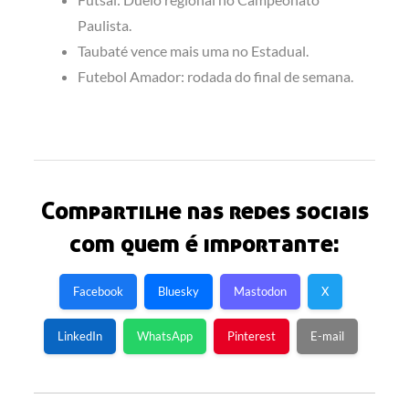
Paulista.
Taubaté vence mais uma no Estadual.
Futebol Amador: rodada do final de semana.
Compartilhe nas redes sociais
com quem é importante:
Facebook
Bluesky
Mastodon
X
LinkedIn
WhatsApp
Pinterest
E-mail