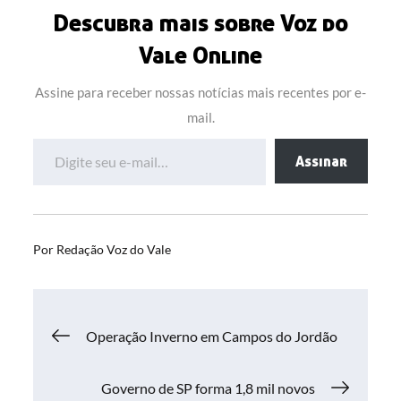
Descubra mais sobre Voz do
Vale Online
Assine para receber nossas notícias mais recentes por e-
mail.
Digite seu e-mail…
Assinar
Por
Redação Voz do Vale
Navegação
Operação Inverno em Campos do Jordão
de
Governo de SP forma 1,8 mil novos