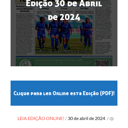
Edição 30 de Abril
de 2024
Clique para ler Online esta Edição (PDF)!
Posted
LEIA EDIÇÃO ONLINE!
30 de abril de 2024
/
on