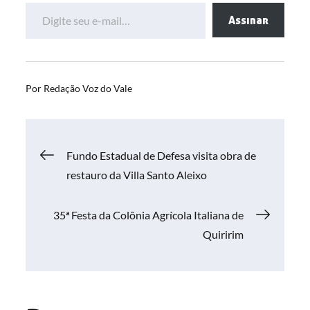
Digite seu e-mail…
Assinar
Por
Redação Voz do Vale
Navegação
Fundo Estadual de Defesa visita obra de
restauro da Villa Santo Aleixo
de
35ª Festa da Colônia Agrícola Italiana de
Post
Quiririm