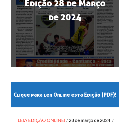
Edição 28 de Março
de 2024
Clique para ler Online esta Edição (PDF)!
Posted
LEIA EDIÇÃO ONLINE!
28 de março de 2024
/
on