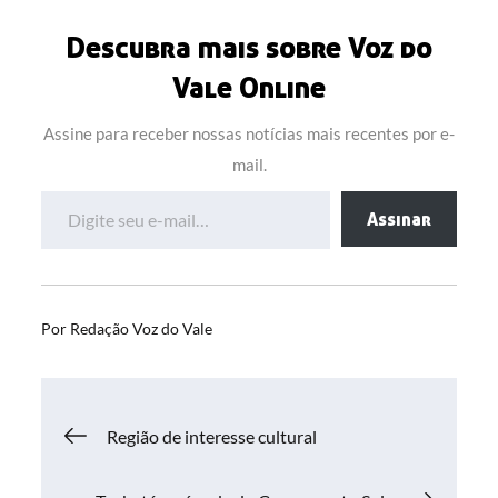
Descubra mais sobre Voz do
Vale Online
Assine para receber nossas notícias mais recentes por e-
mail.
Digite seu e-mail…
Assinar
Por
Redação Voz do Vale
Navegação
Região de interesse cultural