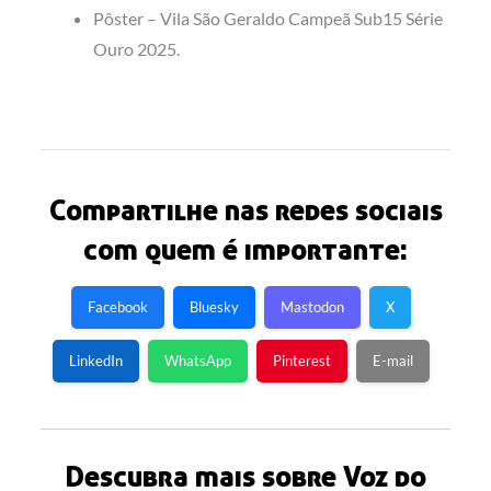
Pôster – Vila São Geraldo Campeã Sub15 Série
Ouro 2025.
Compartilhe nas redes sociais
com quem é importante:
Facebook
Bluesky
Mastodon
X
LinkedIn
WhatsApp
Pinterest
E-mail
Descubra mais sobre Voz do