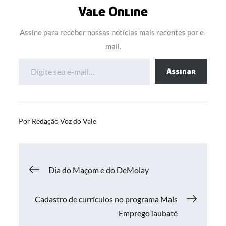
Vale Online
Assine para receber nossas notícias mais recentes por e-
mail.
Digite seu e-mail…
Assinar
Por
Redação Voz do Vale
Navegação
Dia do Maçom e do DeMolay
de
Cadastro de currículos no programa Mais
EmpregoTaubaté