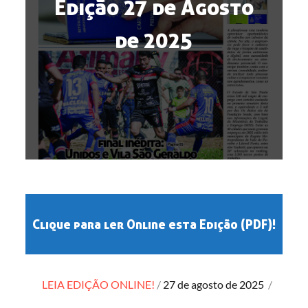
Edição 27 de Agosto
de 2025
Clique para ler Online esta Edição (PDF)!
Posted
LEIA EDIÇÃO ONLINE!
27 de agosto de 2025
/
on