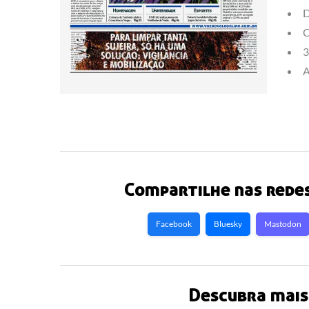
D
C
3
A
Compartilhe nas redes
Facebook
Bluesky
Mastodon
Descubra mais 