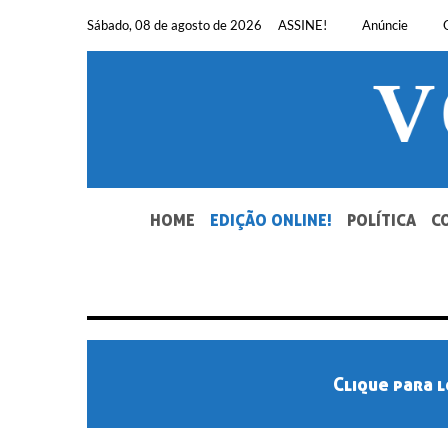
Pular
Sábado, 08 de agosto de 2026
ASSINE!
Anúncie
para
o
conteúdo
SEU JORNAL, SUA VOZ. DESDE 1948.
HOME
EDIÇÃO ONLINE!
POLÍTICA
C
Clique para l