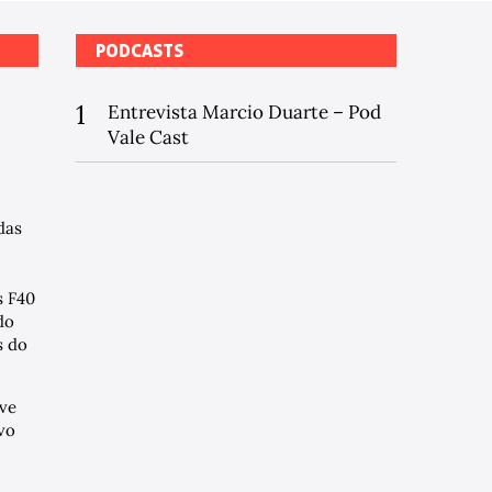
PODCASTS
1
Entrevista Marcio Duarte – Pod
Vale Cast
das
s F40
do
 do
ve
vo