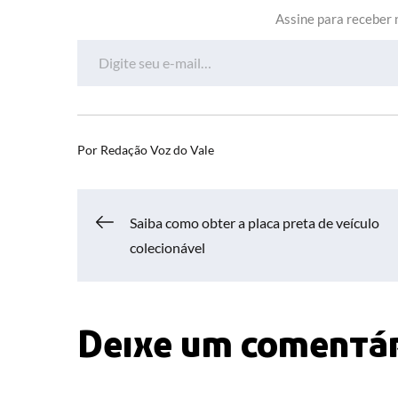
Assine para receber n
Digite seu e-mail…
Por
Redação Voz do Vale
Navegação
Saiba como obter a placa preta de veículo
colecionável
de
Post
Deixe um comentá