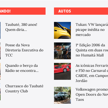
ANDO!
AUTOS
Taubaté, 380 anos!
Tukan: VW lançará
Quem diria...
picape inédita no
mercado
Posse da Nova
1ª Edição 2006 da
Diretoria Executiva do
Quinta em duas ro
TCC
no Humaitá Mall
Quando o berço da
As icônicas Ferrari
Rádio se encontra...
e F50 no Carnaval 
CARDE, em Campos
Jordão
Churrasco do Taubaté
Volkswagen promo
Country Club
Open Doors do No
Taos