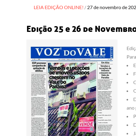
Posted
LEIA EDIÇÃO ONLINE!
27 de novembro de 20
on
Edição 25 e 26 de Novembr
Ediç
Para
E
F
C
O
D
ano 
P
D
J