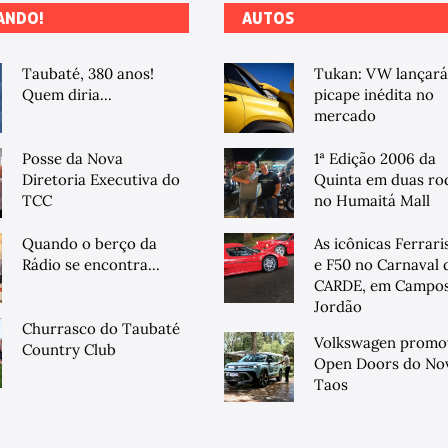
ANDO!
AUTOS
Taubaté, 380 anos!
Tukan: VW lançará
Quem diria...
picape inédita no
mercado
Posse da Nova
1ª Edição 2006 da
Diretoria Executiva do
Quinta em duas ro
TCC
no Humaitá Mall
Quando o berço da
As icônicas Ferrari
Rádio se encontra...
e F50 no Carnaval 
CARDE, em Campos
Jordão
Churrasco do Taubaté
Volkswagen promo
Country Club
Open Doors do No
Taos