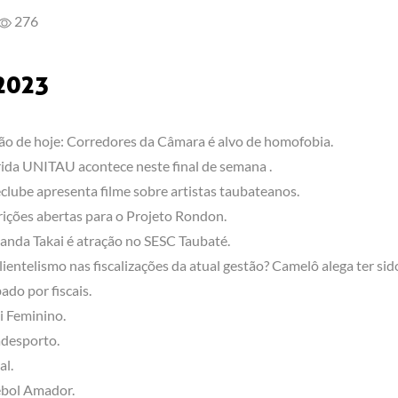
276
 2023
ão de hoje: Corredores da Câmara é alvo de homofobia.
ida UNITAU acontece neste final de semana .
clube apresenta filme sobre artistas taubateanos.
rições abertas para o Projeto Rondon.
anda Takai é atração no SESC Taubaté.
lientelismo nas fiscalizações da atual gestão? Camelô alega ter sid
ado por fiscais.
i Feminino.
desporto.
al.
bol Amador.