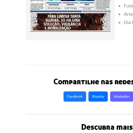
Fute
Arte
Dia 
Compartilhe nas redes
Facebook
Bluesky
Mastodon
Descubra mais 