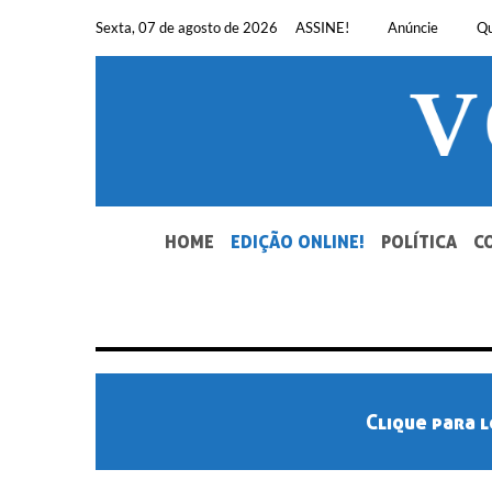
Pular
Sexta, 07 de agosto de 2026
ASSINE!
Anúncie
Q
para
o
conteúdo
SEU JORNAL, SUA VOZ. DESDE 1948.
HOME
EDIÇÃO ONLINE!
POLÍTICA
C
Clique para l