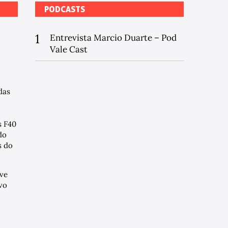
PODCASTS
1
Entrevista Marcio Duarte – Pod
Vale Cast
das
s F40
do
 do
ve
vo