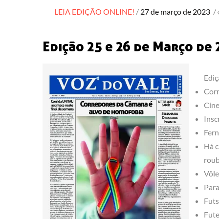
Posted
LEIA EDIÇÃO ONLINE!
27 de março de 2023
/
on
Edição 25 e 26 de Março de
Ediç
Corr
Cine
Insc
Fern
Há c
roub
Vôle
Para
Futs
Fute