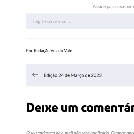
Assine para receber n
Digite seu e-mail…
Por
Redação Voz do Vale
Navegação
Edição 24 de Março de 2023
de
Deixe um comentá
Post
O seu endereço de e-mail não será publicado.
Campos obri