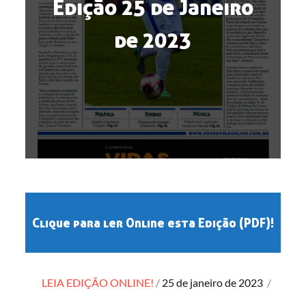
Edição 25 de Janeiro
de 2023
Clique para ler Online esta Edição (PDF)!
Posted
LEIA EDIÇÃO ONLINE!
25 de janeiro de 2023
/
on