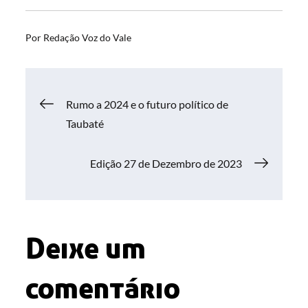
Por
Redação Voz do Vale
Navegação
Rumo a 2024 e o futuro político de
Taubaté
de
Edição 27 de Dezembro de 2023
Post
Deixe um
comentário