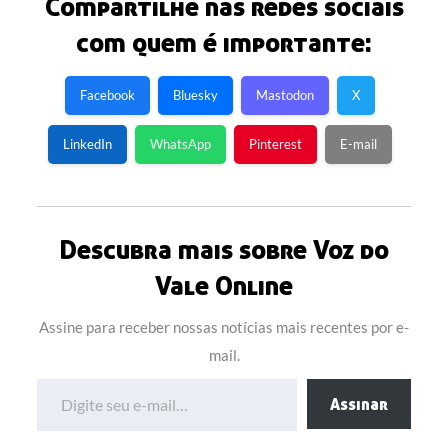
Compartilhe nas redes sociais
com quem é importante:
Facebook
Bluesky
Mastodon
X
LinkedIn
WhatsApp
Pinterest
E-mail
Descubra mais sobre Voz do
Vale Online
Assine para receber nossas notícias mais recentes por e-
mail.
Digite seu e-mail…
Assinar