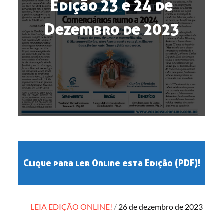
Edição 23 e 24 de
Dezembro de 2023
Clique para ler Online esta Edição (PDF)!
Posted
LEIA EDIÇÃO ONLINE!
26 de dezembro de 2023
on