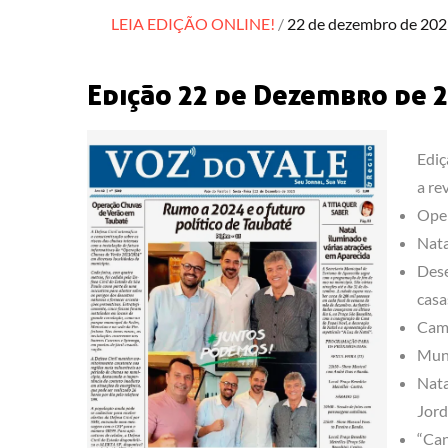
Posted
LEIA EDIÇÃO ONLINE!
22 de dezembro de 20
on
Edição 22 de Dezembro de 
Ediç
a re
Oper
Nata
Dese
casa
Cam
Muní
Nata
Jord
“Can