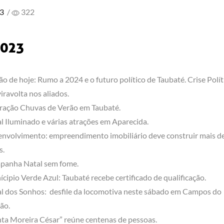
23
/
322
2023
ão de hoje: Rumo a 2024 e o futuro político de Taubaté. Crise Polít
viravolta nos aliados.
ação Chuvas de Verão em Taubaté.
l Iluminado e várias atrações em Aparecida.
nvolvimento: empreendimento imobiliário deve construir mais d
s.
panha Natal sem fome.
cipio Verde Azul: Taubaté recebe certificado de qualificação.
l dos Sonhos: desfile da locomotiva neste sábado em Campos do
ão.
ta Moreira César” reúne centenas de pessoas.