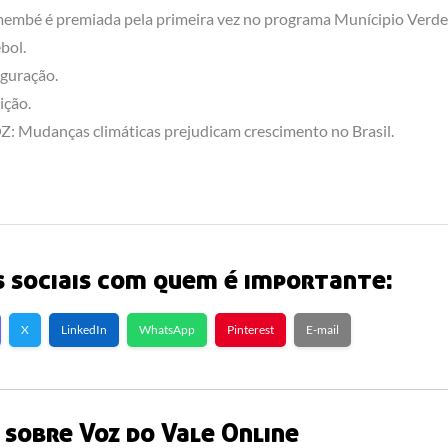
embé é premiada pela primeira vez no programa Munícipio Verde
bol.
guração.
ição.
: Mudanças climáticas prejudicam crescimento no Brasil.
 sociais com quem é importante:
X
LinkedIn
WhatsApp
Pinterest
E-mail
sobre Voz do Vale Online