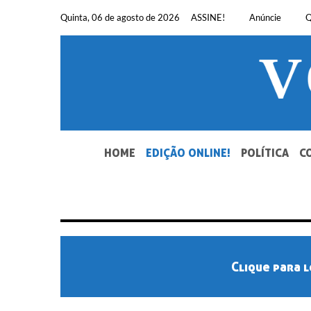
Pular
Quinta, 06 de agosto de 2026
ASSINE!
Anúncie
Q
para
o
conteúdo
SEU JORNAL, SUA VOZ. DESDE 1948.
HOME
EDIÇÃO ONLINE!
POLÍTICA
C
Clique para l