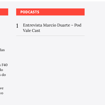
PODCASTS
1
Entrevista Marcio Duarte – Pod
Vale Cast
das
s F40
do
 do
ve
vo