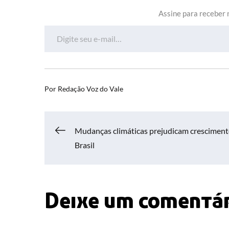
Assine para receber n
Digite seu e-mail…
Por
Redação Voz do Vale
Navegação
Mudanças climáticas prejudicam cresciment
Brasil
de
Post
Deixe um comentá