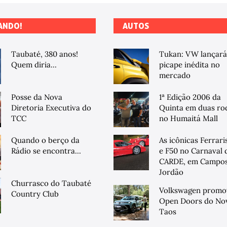
ANDO!
AUTOS
Taubaté, 380 anos!
Tukan: VW lançará
Quem diria...
picape inédita no
mercado
Posse da Nova
1ª Edição 2006 da
Diretoria Executiva do
Quinta em duas ro
TCC
no Humaitá Mall
Quando o berço da
As icônicas Ferrari
Rádio se encontra...
e F50 no Carnaval 
CARDE, em Campos
Jordão
Churrasco do Taubaté
Volkswagen promo
Country Club
Open Doors do No
Taos