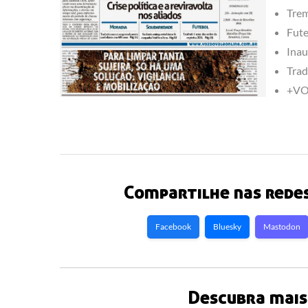
Trem
Fute
Inau
Trad
+VOZ
Compartilhe nas redes
Facebook
Bluesky
Mastodon
Descubra mais 