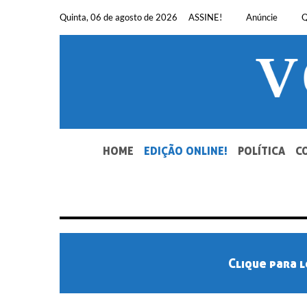
Pular
Quinta, 06 de agosto de 2026
ASSINE!
Anúncie
Q
para
o
conteúdo
SEU JORNAL, SUA VOZ. DESDE 1948.
HOME
EDIÇÃO ONLINE!
POLÍTICA
C
Clique para l