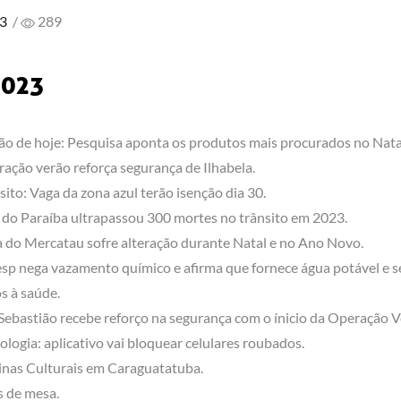
23
/
289
2023
ão de hoje: Pesquisa aponta os produtos mais procurados no Nata
ação verão reforça segurança de Ilhabela.
sito: Vaga da zona azul terão isenção dia 30.
 do Paraíba ultrapassou 300 mortes no trânsito em 2023.
a do Mercatau sofre alteração durante Natal e no Ano Novo.
sp nega vazamento químico e afirma que fornece água potável e 
os à saúde.
Sebastião recebe reforço na segurança com o ínicio da Operação V
ologia: aplicativo vai bloquear celulares roubados.
inas Culturais em Caraguatatuba.
s de mesa.