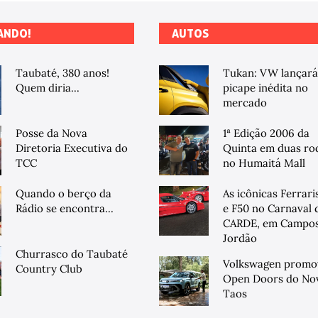
ANDO!
AUTOS
Taubaté, 380 anos!
Tukan: VW lançará
Quem diria...
picape inédita no
mercado
Posse da Nova
1ª Edição 2006 da
Diretoria Executiva do
Quinta em duas ro
TCC
no Humaitá Mall
Quando o berço da
As icônicas Ferrari
Rádio se encontra...
e F50 no Carnaval 
CARDE, em Campos
Jordão
Churrasco do Taubaté
Volkswagen promo
Country Club
Open Doors do No
Taos