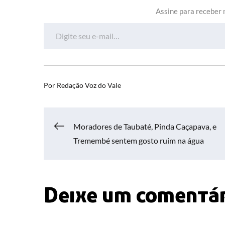
Assine para receber n
Digite seu e-mail…
Por
Redação Voz do Vale
Navegação
Moradores de Taubaté, Pinda Caçapava, e
Tremembé sentem gosto ruim na água
de
Post
Deixe um comentá