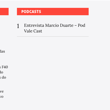
PODCASTS
1
Entrevista Marcio Duarte – Pod
Vale Cast
das
s F40
do
 do
ve
vo