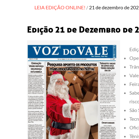
Posted
LEIA EDIÇÃO ONLINE!
21 de dezembro de 20
on
Edição 21 de Dezembro de 
Ediç
Oper
Trân
Vale
Feir
Sabe
risc
São 
Tecn
Ofic
Têni