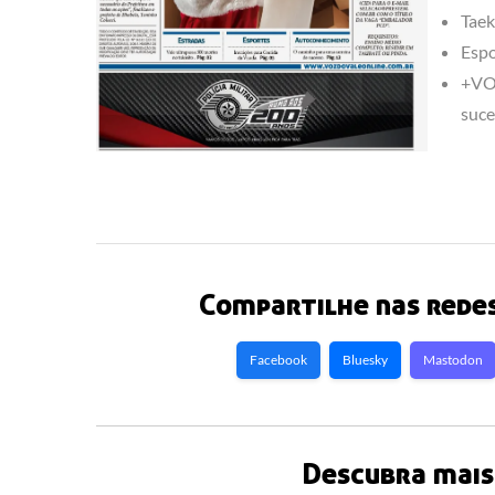
Tae
Espo
+VOZ
suce
Compartilhe nas redes
Facebook
Bluesky
Mastodon
Descubra mais 