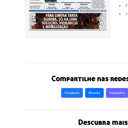
F
+
Compartilhe nas redes
Facebook
Bluesky
Mastodon
Descubra mais 