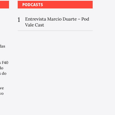
PODCASTS
1
Entrevista Marcio Duarte – Pod
Vale Cast
das
s F40
do
 do
ve
vo