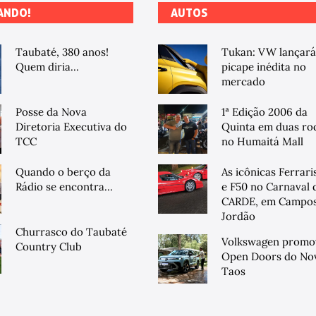
ANDO!
AUTOS
Taubaté, 380 anos!
Tukan: VW lançará
Quem diria...
picape inédita no
mercado
Posse da Nova
1ª Edição 2006 da
Diretoria Executiva do
Quinta em duas ro
TCC
no Humaitá Mall
Quando o berço da
As icônicas Ferrari
Rádio se encontra...
e F50 no Carnaval 
CARDE, em Campos
Jordão
Churrasco do Taubaté
Volkswagen promo
Country Club
Open Doors do No
Taos