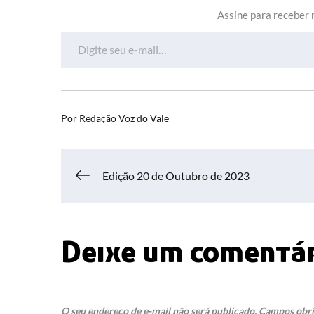
Assine para receber n
Digite seu e-mail…
Por
Redação Voz do Vale
Navegação
Edição 20 de Outubro de 2023
de
Deixe um comentá
Post
O seu endereço de e-mail não será publicado.
Campos obri