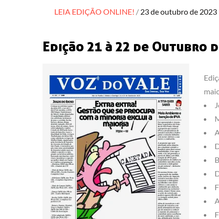
Posted
LEIA EDIÇÃO ONLINE!
23 de outubro de 2023
on
Edição 21 à 22 de Outubro 
Ediç
maio
J
M
A
D
B
D
F
A
F