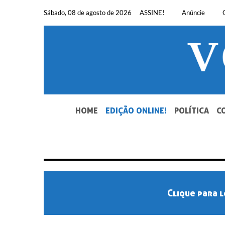
Pular
Sábado, 08 de agosto de 2026
ASSINE!
Anúncie
para
o
conteúdo
SEU JORNAL, SUA VOZ. DESDE 1948.
HOME
EDIÇÃO ONLINE!
POLÍTICA
C
Clique para l