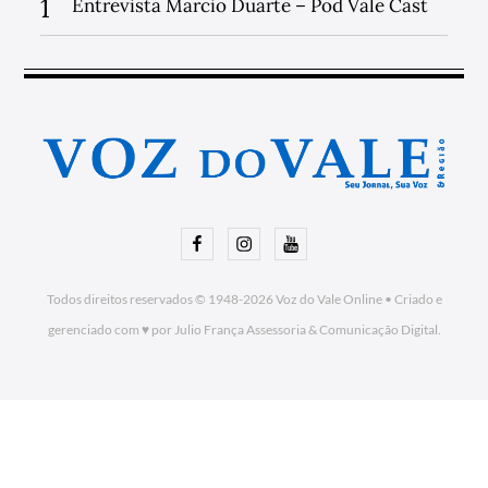
1
Entrevista Marcio Duarte – Pod Vale Cast
Facebook
Instagram
Youtube
Todos direitos reservados © 1948-2026
Voz do Vale Online
•
Criado e
gerenciado com ♥ por Julio França Assessoria
& Comunicação Digital.