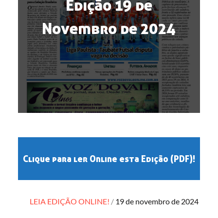
Edição 19 de
Novembro de 2024
Clique para ler Online esta Edição (PDF)!
Posted
LEIA EDIÇÃO ONLINE!
19 de novembro de 2024
on