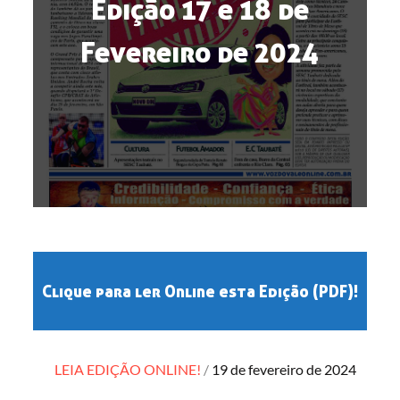
Edição 17 e 18 de
Fevereiro de 2024
Clique para ler Online esta Edição (PDF)!
Posted
LEIA EDIÇÃO ONLINE!
19 de fevereiro de 2024
on