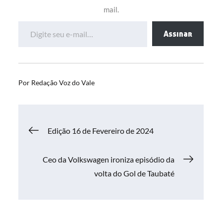
mail.
Digite seu e-mail…
Assinar
Por
Redação Voz do Vale
Navegação
Edição 16 de Fevereiro de 2024
de
Ceo da Volkswagen ironiza episódio da
volta do Gol de Taubaté
Post