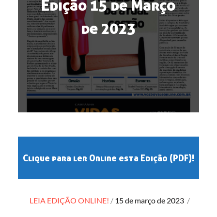
Edição 15 de Março
de 2023
Clique para ler Online esta Edição (PDF)!
Posted
LEIA EDIÇÃO ONLINE!
15 de março de 2023
/
on