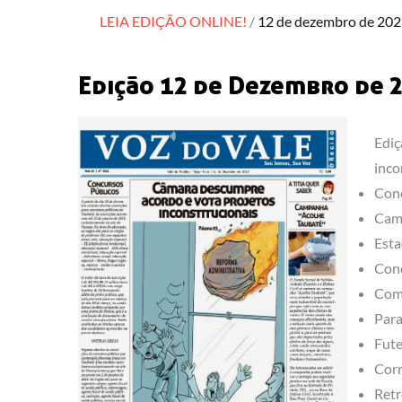
Posted
LEIA EDIÇÃO ONLINE!
12 de dezembro de 20
on
Edição 12 de Dezembro de 
Ediç
inco
Conc
Camp
Esta
Conc
Come
Para
Fute
Corr
Retr