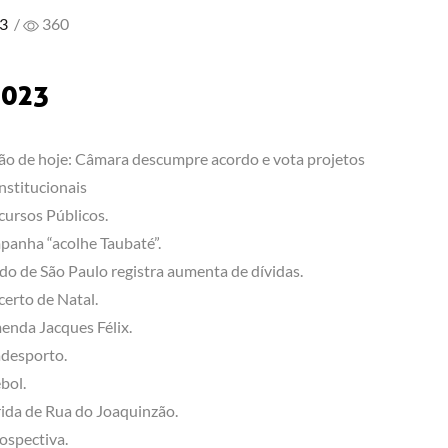
23
/
360
2023
ão de hoje: Câmara descumpre acordo e vota projetos
nstitucionais
ursos Públicos.
anha “acolhe Taubaté”.
do de São Paulo registra aumenta de dívidas.
erto de Natal.
nda Jacques Félix.
desporto.
bol.
ida de Rua do Joaquinzão.
ospectiva.