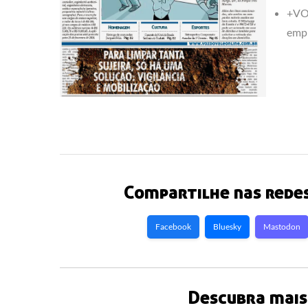
+VOZ
emp
Compartilhe nas redes
Facebook
Bluesky
Mastodon
Descubra mais 