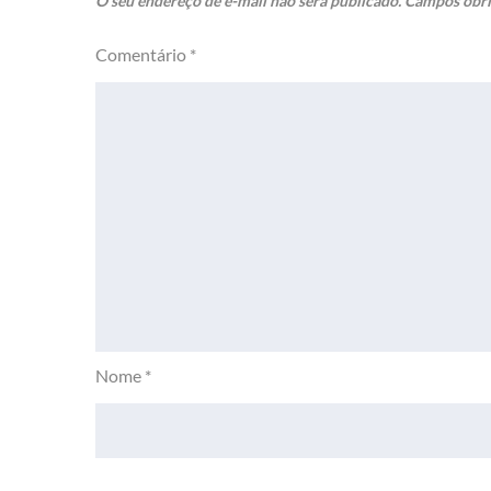
O seu endereço de e-mail não será publicado.
Campos obri
Comentário
*
Nome
*