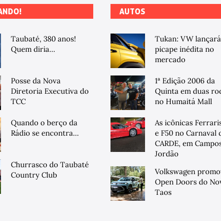
ANDO!
AUTOS
Taubaté, 380 anos!
Tukan: VW lançará
Quem diria...
picape inédita no
mercado
Posse da Nova
1ª Edição 2006 da
Diretoria Executiva do
Quinta em duas ro
TCC
no Humaitá Mall
Quando o berço da
As icônicas Ferrari
Rádio se encontra...
e F50 no Carnaval 
CARDE, em Campos
Jordão
Churrasco do Taubaté
Volkswagen promo
Country Club
Open Doors do No
Taos