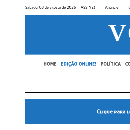
Pular
Sábado, 08 de agosto de 2026
ASSINE!
Anúncie
para
o
conteúdo
SEU JORNAL, SUA VOZ. DESDE 1948.
HOME
EDIÇÃO ONLINE!
POLÍTICA
C
Clique para l