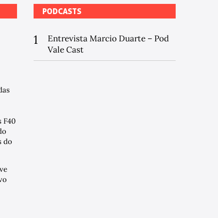
PODCASTS
1
Entrevista Marcio Duarte – Pod
Vale Cast
das
s F40
do
 do
ve
vo