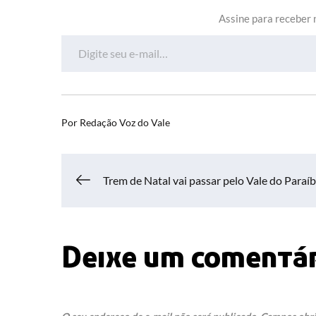
Assine para receber n
Digite seu e-mail…
Por
Redação Voz do Vale
Navegação
Trem de Natal vai passar pelo Vale do Paraí
de
Deixe um comentá
Post