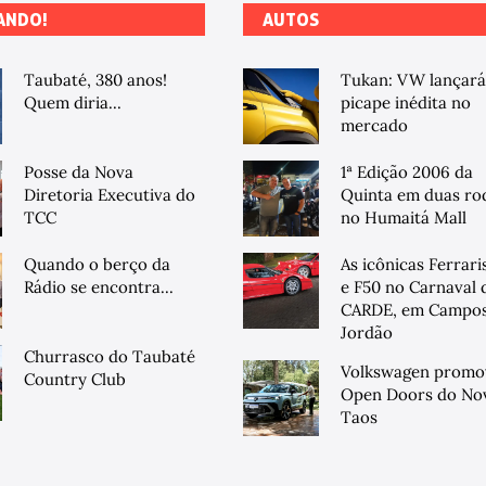
ANDO!
AUTOS
Taubaté, 380 anos!
Tukan: VW lançará
Quem diria...
picape inédita no
mercado
Posse da Nova
1ª Edição 2006 da
Diretoria Executiva do
Quinta em duas ro
TCC
no Humaitá Mall
Quando o berço da
As icônicas Ferrari
Rádio se encontra...
e F50 no Carnaval 
CARDE, em Campos
Jordão
Churrasco do Taubaté
Volkswagen promo
Country Club
Open Doors do No
Taos