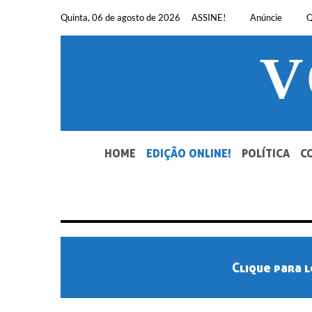
Pular
Quinta, 06 de agosto de 2026
ASSINE!
Anúncie
Q
para
o
conteúdo
SEU JORNAL, SUA VOZ. DESDE 1948.
HOME
EDIÇÃO ONLINE!
POLÍTICA
C
Clique para l