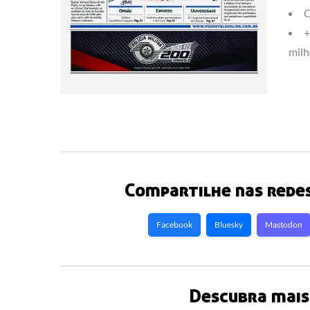
C
+
milh
Compartilhe nas redes
Facebook
Bluesky
Mastodon
Descubra mais 