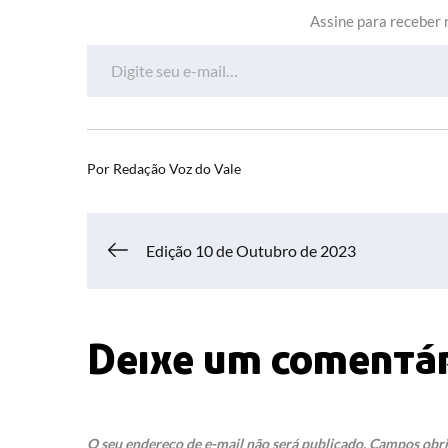
Assine para receber n
Digite seu e-mail…
Por
Redação Voz do Vale
Navegação
Edição 10 de Outubro de 2023
de
Deixe um comentá
Post
O seu endereço de e-mail não será publicado.
Campos obri