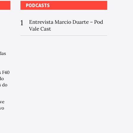
PODCASTS
1
Entrevista Marcio Duarte – Pod
Vale Cast
das
s F40
do
 do
ve
vo