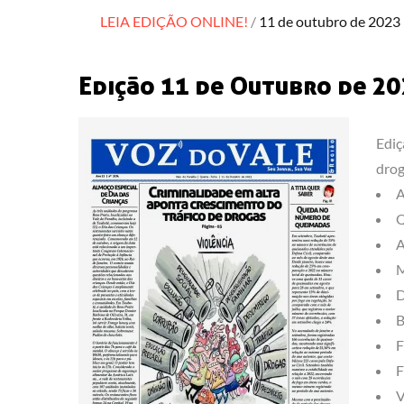
Posted
LEIA EDIÇÃO ONLINE!
11 de outubro de 2023
on
Edição 11 de Outubro de 2
Ediç
drog
A
Q
A
M
D
B
F
F
V