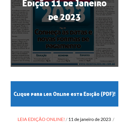
Edição 11 de Janeiro
de 2023
Clique para ler Online esta Edição (PDF)!
Posted
LEIA EDIÇÃO ONLINE!
11 de janeiro de 2023
/
on