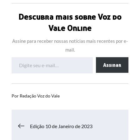
Descubra mais sobre Voz do
Vale Online
Assine para receber nossas notícias mais recentes por e-
mail.
Digite seu e-mail…
Assinar
Por
Redação Voz do Vale
Navegação
Edição 10 de Janeiro de 2023