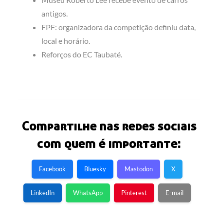
antigos.
FPF: organizadora da competição definiu data,
local e horário.
Reforços do EC Taubaté.
Compartilhe nas redes sociais
com quem é importante:
Facebook
Bluesky
Mastodon
X
LinkedIn
WhatsApp
Pinterest
E-mail