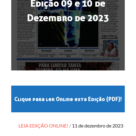
Edição 09 e 10 de
Dezembro de 2023
Clique para ler Online esta Edição (PDF)!
Posted
LEIA EDIÇÃO ONLINE!
11 de dezembro de 2023
on