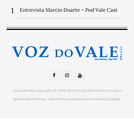
1
Entrevista Marcio Duarte – Pod Vale Cast
Facebook
Instagram
Youtube
Todos direitos reservados © 1948-2026
Voz do Vale Online
•
Criado e
gerenciado com ♥ por Julio França Assessoria
& Comunicação Digital.