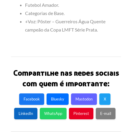
Futebol Amador.
Categorias de Base.
+Voz: Pôster – Guerreiros Água Quente
campeão da Copa LMFT Série Prata.
Compartilhe nas redes sociais
com quem é importante:
Facebook
Bluesky
Mastodon
X
LinkedIn
WhatsApp
Pinterest
E-mail