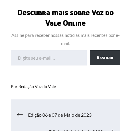
Descubra mais sobre Voz do
Vale Online
Assine para receber nossas notícias mais recentes por e-
mail.
Digite seu e-mail…
Assinar
Por
Redação Voz do Vale
Navegação
Edição 06 e 07 de Maio de 2023