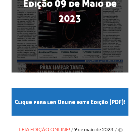
Edição 09 de Maio de
2023
Clique para ler Online esta Edição (PDF)!
Posted
LEIA EDIÇÃO ONLINE!
9 de maio de 2023
/
on