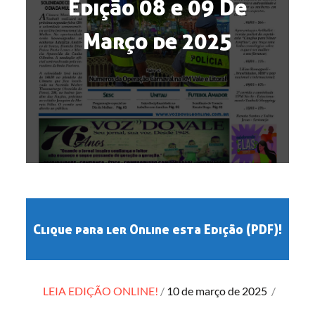
Edição 08 e 09 De
Março de 2025
Clique para ler Online esta Edição (PDF)!
Posted
LEIA EDIÇÃO ONLINE!
10 de março de 2025
/
on