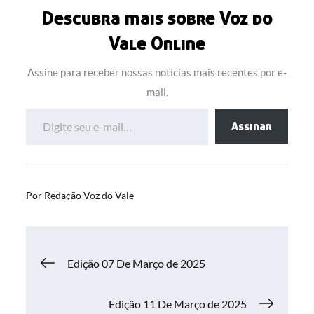
Descubra mais sobre Voz do
Vale Online
Assine para receber nossas notícias mais recentes por e-
mail.
Digite seu e-mail…
Assinar
Por
Redação Voz do Vale
Navegação
Edição 07 De Março de 2025
de
Edição 11 De Março de 2025