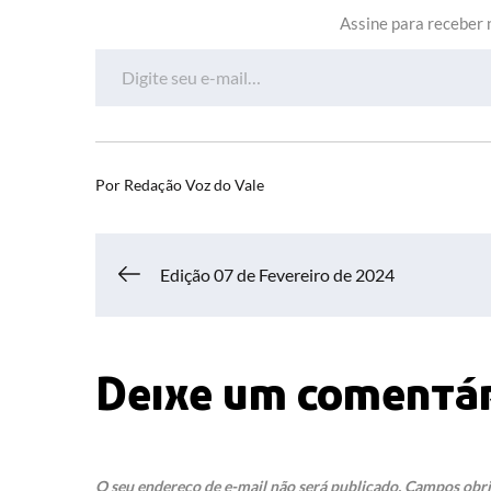
Assine para receber n
Digite seu e-mail…
Por
Redação Voz do Vale
Navegação
Edição 07 de Fevereiro de 2024
de
Deixe um comentá
Post
O seu endereço de e-mail não será publicado.
Campos obri