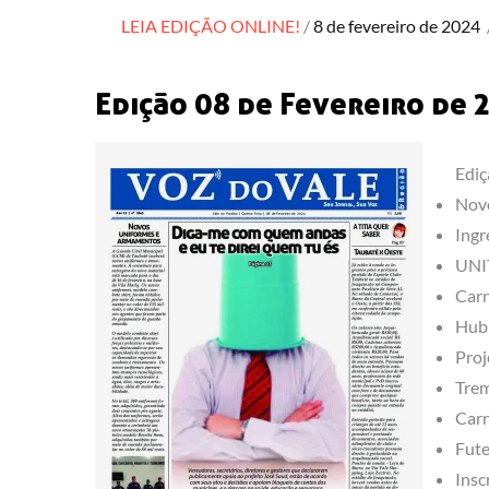
Posted
LEIA EDIÇÃO ONLINE!
8 de fevereiro de 2024
on
Edição 08 de Fevereiro de 
Ediç
Novo
Ingr
UNIT
Carn
Hub 
Proj
Trem
Carn
Fute
Insc