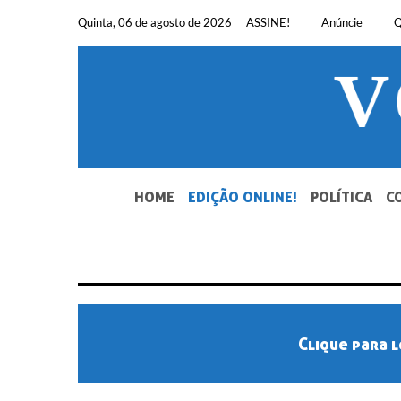
Pular
Quinta, 06 de agosto de 2026
ASSINE!
Anúncie
Q
para
o
conteúdo
SEU JORNAL, SUA VOZ. DESDE 1948.
HOME
EDIÇÃO ONLINE!
POLÍTICA
C
Clique para l