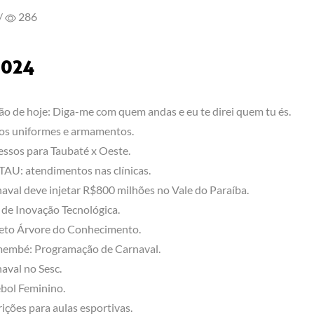
/
286
2024
ão de hoje: Diga-me com quem andas e eu te direi quem tu és.
s uniformes e armamentos.
essos para Taubaté x Oeste.
AU: atendimentos nas clínicas.
aval deve injetar R$800 milhões no Vale do Paraíba.
de Inovação Tecnológica.
eto Árvore do Conhecimento.
embé: Programação de Carnaval.
aval no Sesc.
bol Feminino.
rições para aulas esportivas.