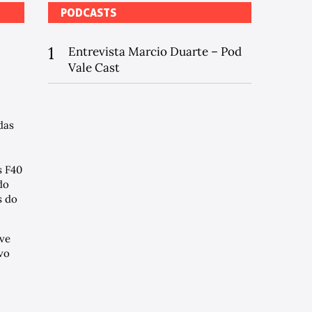
PODCASTS
1
Entrevista Marcio Duarte – Pod
Vale Cast
das
s F40
do
 do
ve
vo