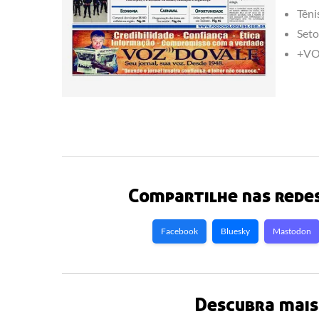
Têni
Seto
+VOZ
Compartilhe nas redes
Facebook
Bluesky
Mastodon
Descubra mais 