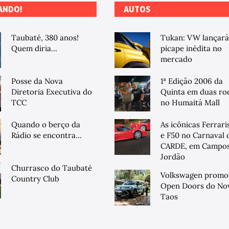
ANDO!
AUTOS
Taubaté, 380 anos!
Tukan: VW lançará
Quem diria...
picape inédita no
mercado
Posse da Nova
1ª Edição 2006 da
Diretoria Executiva do
Quinta em duas ro
TCC
no Humaitá Mall
Quando o berço da
As icônicas Ferrari
Rádio se encontra...
e F50 no Carnaval 
CARDE, em Campos
Jordão
Churrasco do Taubaté
Volkswagen promo
Country Club
Open Doors do No
Taos