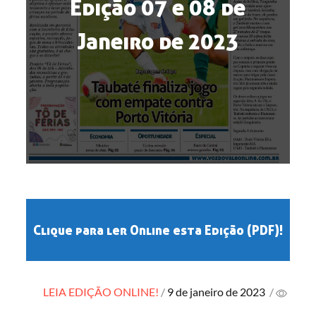
Edição 07 e 08 de
Janeiro de 2023
Clique para ler Online esta Edição (PDF)!
Posted
LEIA EDIÇÃO ONLINE!
9 de janeiro de 2023
/
on