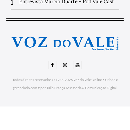
1
Entrevista Marcio Duarte – Pod Vale Cast
Facebook
Instagram
Youtube
Todos direitos reservados © 1948-2026
Voz do Vale Online
•
Criado e
gerenciado com ♥ por Julio França Assessoria
& Comunicação Digital.