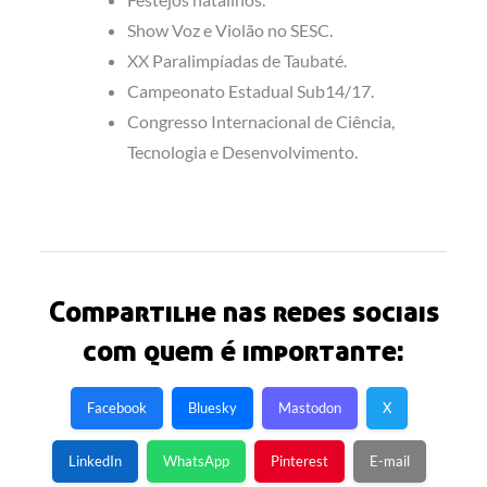
Show Voz e Violão no SESC.
XX Paralimpíadas de Taubaté.
Campeonato Estadual Sub14/17.
Congresso Internacional de Ciência,
Tecnologia e Desenvolvimento.
Compartilhe nas redes sociais
com quem é importante:
Facebook
Bluesky
Mastodon
X
LinkedIn
WhatsApp
Pinterest
E-mail