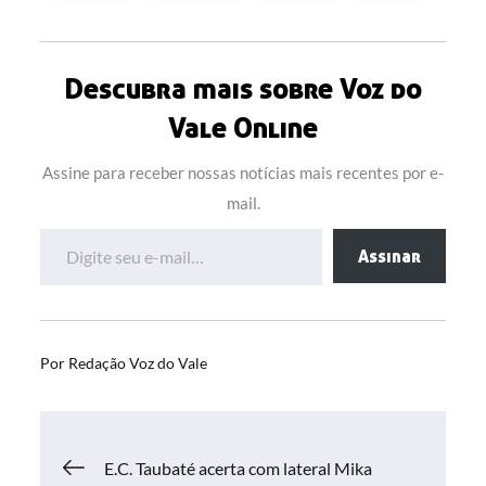
Descubra mais sobre Voz do
Vale Online
Assine para receber nossas notícias mais recentes por e-
mail.
Digite seu e-mail…
Assinar
Por
Redação Voz do Vale
Navegação
E.C. Taubaté acerta com lateral Mika