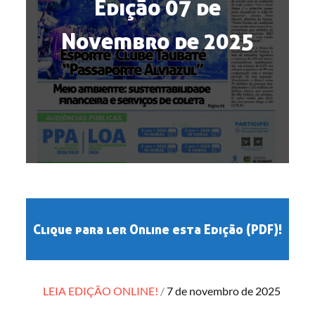
Edição 07 de
Novembro de 2025
Clique para ler Online esta Edição (PDF)!
Posted
LEIA EDIÇÃO ONLINE!
7 de novembro de 2025
on