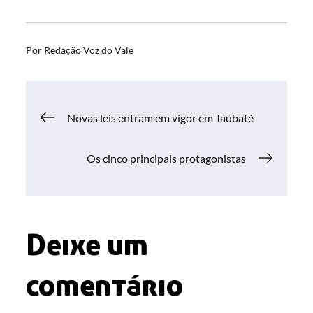
Por
Redação Voz do Vale
Navegação
Novas leis entram em vigor em Taubaté
de
Os cinco principais protagonistas
Post
Deixe um
comentário