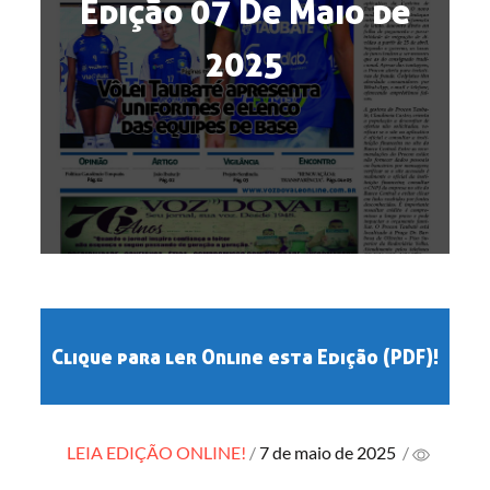
Edição 07 De Maio de
2025
Clique para ler Online esta Edição (PDF)!
Posted
LEIA EDIÇÃO ONLINE!
7 de maio de 2025
/
on