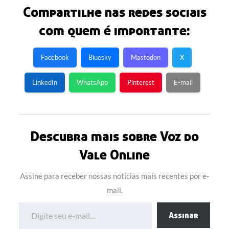
Compartilhe nas redes sociais
com quem é importante:
Facebook
Bluesky
Mastodon
X
LinkedIn
WhatsApp
Pinterest
E-mail
Descubra mais sobre Voz do
Vale Online
Assine para receber nossas notícias mais recentes por e-
mail.
Digite seu e-mail…
Assinar