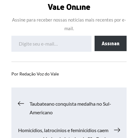
Vale Online
Assine para receber nossas notícias mais recentes por e-
mail.
Digite seu e-mail…
Assinar
Por
Redação Voz do Vale
Navegação
Taubateano conquista medalha no Sul-
Americano
de
Homicídios, latrocínios e feminicídios caem