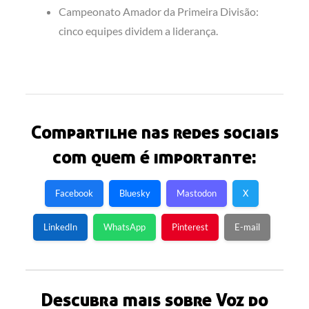
Campeonato Amador da Primeira Divisão:
cinco equipes dividem a liderança.
Compartilhe nas redes sociais
com quem é importante:
Facebook
Bluesky
Mastodon
X
LinkedIn
WhatsApp
Pinterest
E-mail
Descubra mais sobre Voz do