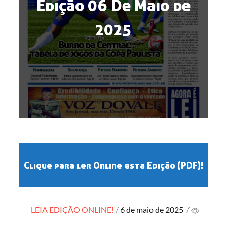
Edição 06 De Maio de
2025
Clique para ler Online esta Edição (PDF)!
Posted
LEIA EDIÇÃO ONLINE!
6 de maio de 2025
/
on