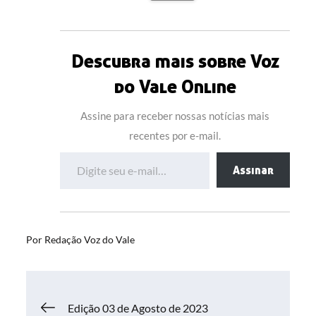
Descubra mais sobre Voz
do Vale Online
Assine para receber nossas notícias mais
recentes por e-mail.
Digite seu e-mail…
Assinar
Por
Redação Voz do Vale
Navegação
Edição 03 de Agosto de 2023