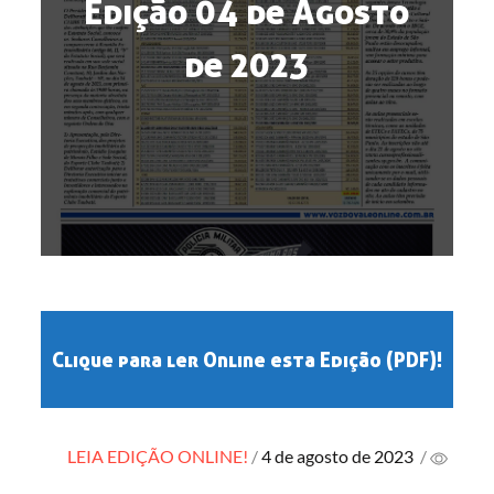
Edição 04 de Agosto
de 2023
Clique para ler Online esta Edição (PDF)!
Posted
LEIA EDIÇÃO ONLINE!
4 de agosto de 2023
/
on