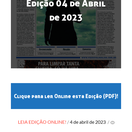
Edição 04 de Abril
de 2023
Clique para ler Online esta Edição (PDF)!
Posted
LEIA EDIÇÃO ONLINE!
4 de abril de 2023
/
on