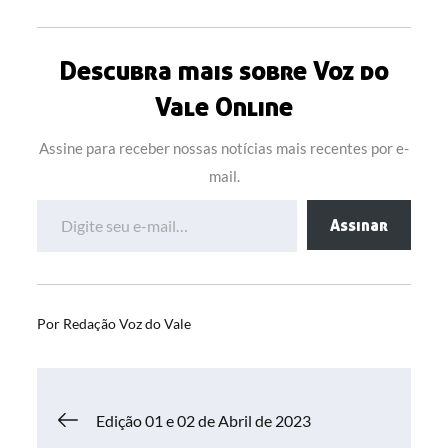
Descubra mais sobre Voz do
Vale Online
Assine para receber nossas notícias mais recentes por e-
mail.
Digite seu e-mail…
Assinar
Por
Redação Voz do Vale
Navegação
Edição 01 e 02 de Abril de 2023