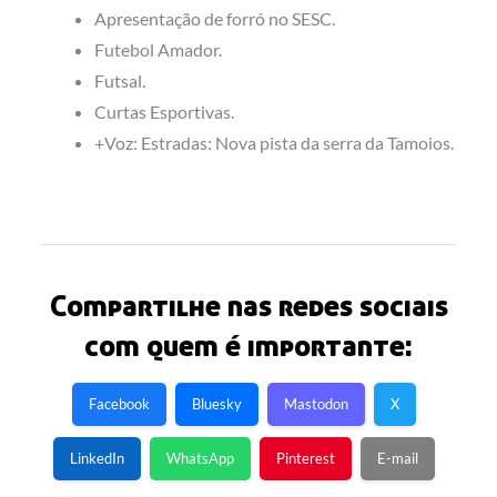
Apresentação de forró no SESC.
Futebol Amador.
Futsal.
Curtas Esportivas.
+Voz: Estradas: Nova pista da serra da Tamoios.
Compartilhe nas redes sociais
com quem é importante:
Facebook
Bluesky
Mastodon
X
LinkedIn
WhatsApp
Pinterest
E-mail