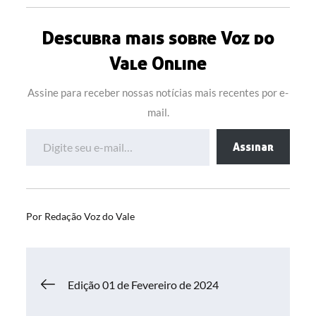
Descubra mais sobre Voz do
Vale Online
Assine para receber nossas notícias mais recentes por e-
mail.
Digite seu e-mail…
Assinar
Por
Redação Voz do Vale
Navegação
Edição 01 de Fevereiro de 2024