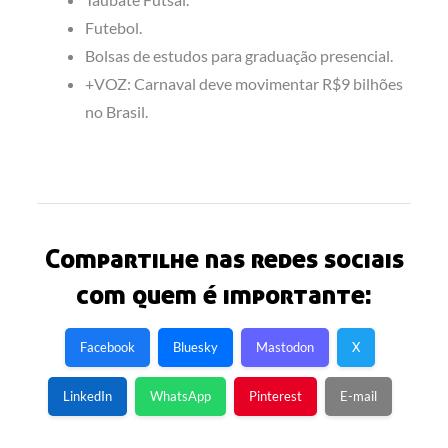
Futebol.
Bolsas de estudos para graduação presencial.
+VOZ: Carnaval deve movimentar R$9 bilhões
no Brasil.
Compartilhe nas redes sociais
com quem é importante:
Facebook
Bluesky
Mastodon
X
LinkedIn
WhatsApp
Pinterest
E-mail