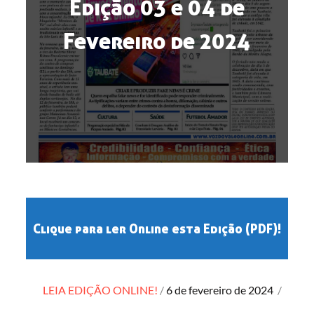
Edição 03 e 04 de
Fevereiro de 2024
Clique para ler Online esta Edição (PDF)!
Posted
LEIA EDIÇÃO ONLINE!
6 de fevereiro de 2024
/
on