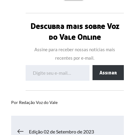
Descubra mais sobre Voz
do Vale Online
Assine para receber nossas notícias mais
recentes por e-mail.
Digite seu e-mail…
Assinar
Por
Redação Voz do Vale
Navegação
Edição 02 de Setembro de 2023