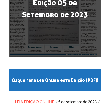
Edição 05 de
Setembro de 2023
Clique para ler Online esta Edição (PDF)!
Posted
LEIA EDIÇÃO ONLINE!
5 de setembro de 2023
/
on