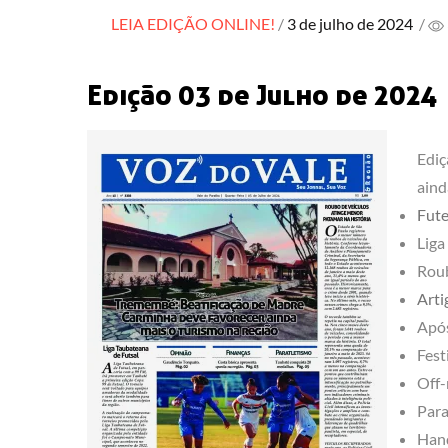
Posted
LEIA EDIÇÃO ONLINE!
3 de julho de 2024
/
on
Edição 03 de Julho de 2024
Ediç
aind
Fute
Liga
Roub
Arti
Após
Fest
Off-
Para
Han