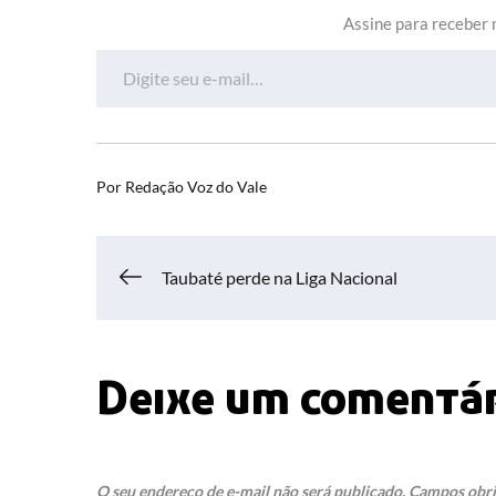
Assine para receber n
Digite seu e-mail…
Por
Redação Voz do Vale
Navegação
Taubaté perde na Liga Nacional
de
Deixe um comentá
Post
O seu endereço de e-mail não será publicado.
Campos obri