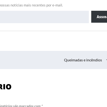
ossas notícias mais recentes por e-mail.
Assin
Queimadas e incêndios
rio
gatórios são marcados com
*