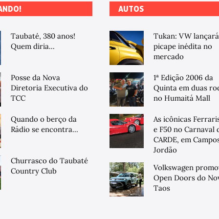
ANDO!
AUTOS
Taubaté, 380 anos!
Tukan: VW lançará
Quem diria...
picape inédita no
mercado
Posse da Nova
1ª Edição 2006 da
Diretoria Executiva do
Quinta em duas ro
TCC
no Humaitá Mall
Quando o berço da
As icônicas Ferrari
Rádio se encontra...
e F50 no Carnaval 
CARDE, em Campos
Jordão
Churrasco do Taubaté
Volkswagen promo
Country Club
Open Doors do No
Taos