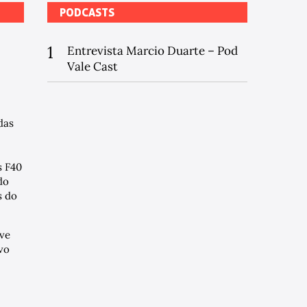
PODCASTS
1
Entrevista Marcio Duarte – Pod
Vale Cast
das
s F40
do
 do
ve
vo