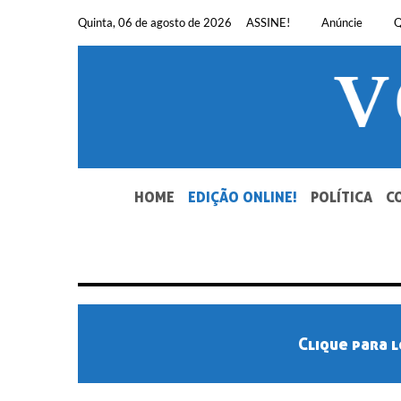
Pular
Quinta, 06 de agosto de 2026
ASSINE!
Anúncie
Q
para
o
conteúdo
SEU JORNAL, SUA VOZ. DESDE 1948.
HOME
EDIÇÃO ONLINE!
POLÍTICA
C
Clique para l