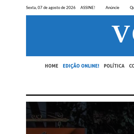
Pular
Sexta, 07 de agosto de 2026
ASSINE!
Anúncie
Q
para
o
conteúdo
SEU JORNAL, SUA VOZ. DESDE 1948.
HOME
EDIÇÃO ONLINE!
POLÍTICA
C