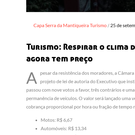
Posted
Capa
Serra da Mantiqueira
Turismo
25 de sete
on
Turismo: Respirar o clima
agora tem preço
A
pesar da resistência dos moradores, a Câmara
projeto de lei de autoria do Executivo que in
passou com nove votos a favor, três contrários e uma
permanência de veículos. O valor será lançado uma 
cobrança proporcional por hora ou fração de tempo nã
Motos: R$ 6,67
Automóveis: R$ 13,34