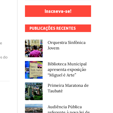
Inscreva-se!
PUBLICAÇÕES RECENTES
Orquestra Sinfônica
de
Jovem
os do
Biblioteca Municipal
apresenta exposição
“Miguel é Arte”
Primeira Maratona de
Taubaté
Audiência Pública
referente à nova lei de