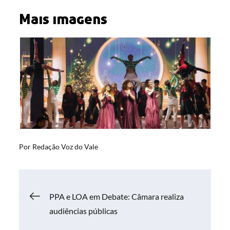
Mais imagens
Por
Redação Voz do Vale
Navegação
PPA e LOA em Debate: Câmara realiza
audiências públicas
de