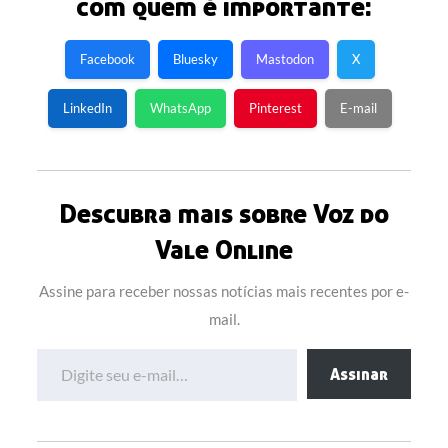
com quem é importante:
Facebook
Bluesky
Mastodon
X
LinkedIn
WhatsApp
Pinterest
E-mail
Descubra mais sobre Voz do
Vale Online
Assine para receber nossas notícias mais recentes por e-
mail.
Digite seu e-mail…
Assinar