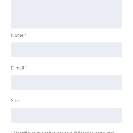
Nome
*
E-mail
*
Site
Notifique-me sobre novas publicações por e-mail.