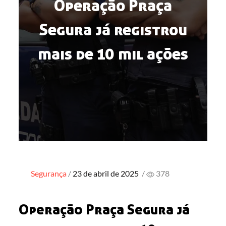
Operação Praça
Segura já registrou
mais de 10 mil ações
Posted
Segurança
23 de abril de 2025
/
378
on
Operação Praça Segura já