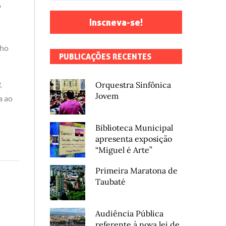
o
Inscreva-se!
nho
PUBLICAÇÕES RECENTES
,
Orquestra Sinfônica
Jovem
a ao
Biblioteca Municipal
apresenta exposição
“Miguel é Arte”
Primeira Maratona de
Taubaté
Audiência Pública
referente à nova lei de