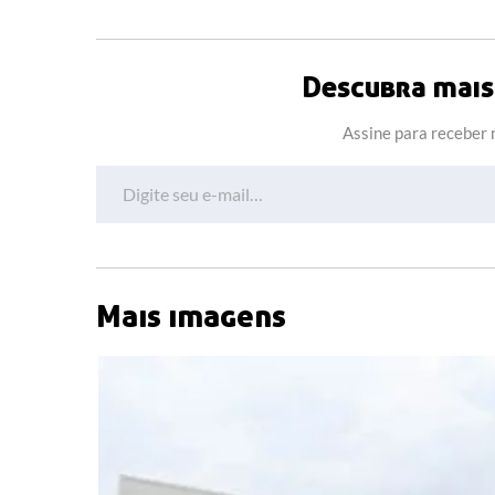
Descubra mais 
Assine para receber n
Digite seu e-mail…
Mais imagens