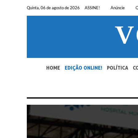
Pular
Quinta, 06 de agosto de 2026
ASSINE!
Anúncie
Q
para
o
conteúdo
SEU JORNAL, SUA VOZ. DESDE 1948.
HOME
EDIÇÃO ONLINE!
POLÍTICA
C