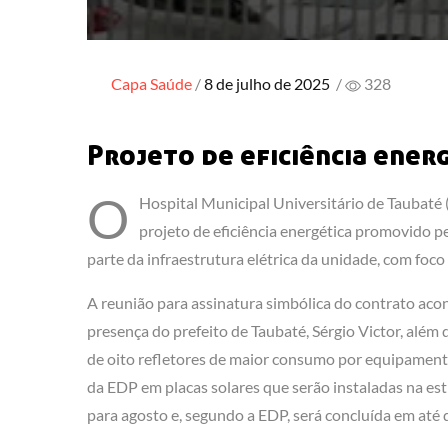
Posted
Capa
Saúde
8 de julho de 2025
/
328
on
Projeto de eficiência ener
O
Hospital Municipal Universitário de Taubat
projeto de eficiência energética promovido pe
parte da infraestrutura elétrica da unidade, com foc
A reunião para assinatura simbólica do contrato aco
presença do prefeito de Taubaté, Sérgio Victor, alé
de oito refletores de maior consumo por equipamento
da EDP em placas solares que serão instaladas na es
para agosto e, segundo a EDP, será concluída em até