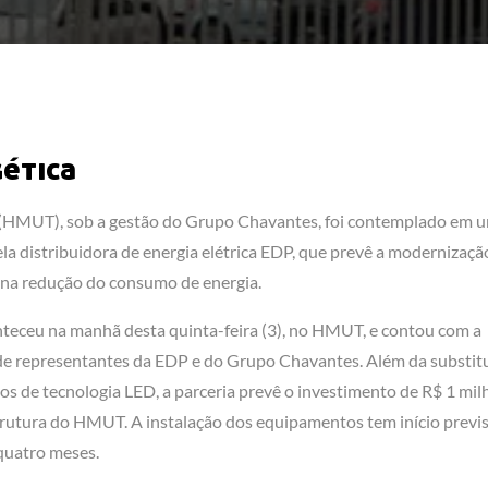
gética
é (HMUT), sob a gestão do Grupo Chavantes, foi contemplado em 
la distribuidora de energia elétrica EDP, que prevê a modernizaçã
o na redução do consumo de energia.
nteceu na manhã desta quinta-feira (3), no HMUT, e contou com a
m de representantes da EDP e do Grupo Chavantes. Além da substit
s de tecnologia LED, a parceria prevê o investimento de R$ 1 mil
trutura do HMUT. A instalação dos equipamentos tem início previ
 quatro meses.