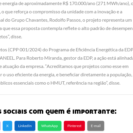
a de energia de aproximadamente R$ 170.000/ano (271 MWh/ano), 
, o que reforça o compromisso da unidade com a inovação e a
nal do Grupo Chavantes, Rodolfo Passos, o projeto representa um
ia que essa proposta contempla reflete o alto padrão de desempe
os”, disse.
tos (CPP 001/2024) do Programa de Eficiência Energética da EDP
– ANEEL. Para Roberto Miranda, gestor da EDP, a ação está alinhad
 de atuação da empresa. “Acreditamos que projetos como esse em
o uso eficiente da energia, e beneficiar diretamente a população,
icos essenciais como o HMUT, referência na região”, disse.
 sociais com quem é importante:
X
LinkedIn
WhatsApp
Pinterest
E-mail