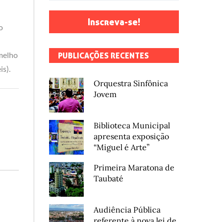
Inscreva-se!
o
rmelho
PUBLICAÇÕES RECENTES
s).
Orquestra Sinfônica
Jovem
Biblioteca Municipal
apresenta exposição
“Miguel é Arte”
Primeira Maratona de
Taubaté
Audiência Pública
referente à nova lei de