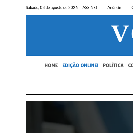
Pular
Sábado, 08 de agosto de 2026
ASSINE!
Anúncie
para
o
conteúdo
SEU JORNAL, SUA VOZ. DESDE 1948.
HOME
EDIÇÃO ONLINE!
POLÍTICA
C