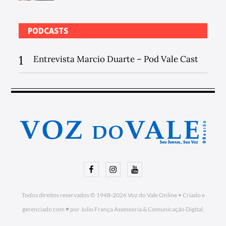
PODCASTS
1
Entrevista Marcio Duarte – Pod Vale Cast
Facebook
Instagram
Youtube
Todos direitos reservados © 1948-2026
Voz do Vale Online
•
Criado e
gerenciado com ♥ por Julio França Assessoria
& Comunicação Digital.