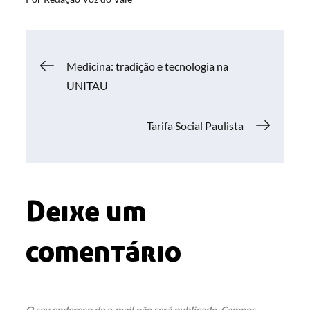
Navegação
Medicina: tradição e tecnologia na
UNITAU
de
Tarifa Social Paulista
Post
Deixe um
comentário
O seu endereço de e-mail não será publicado.
Campos