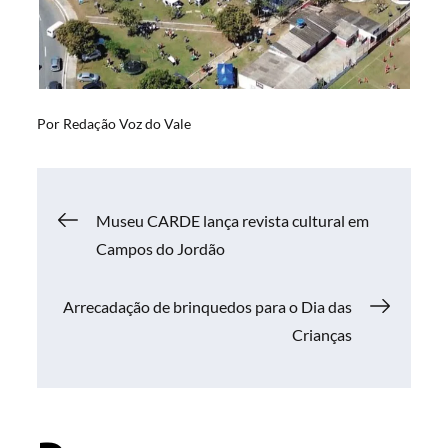
Por
Redação Voz do Vale
Navegação
Museu CARDE lança revista cultural em
Campos do Jordão
de
Arrecadação de brinquedos para o Dia das
Post
Crianças