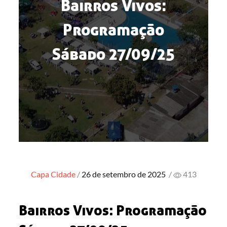
Bairros Vivos:
Programação
Sábado 27/09/25
Posted
Capa
Cidade
26 de setembro de 2025
/
413
on
Bairros Vivos: Programação