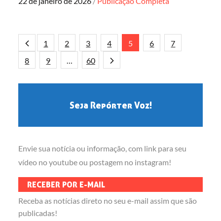
Posted
22 de janeiro de 2026
Publicação Completa
on
Paginação
1
2
3
4
5
6
7
8
9
…
60
de
posts
Seja Repórter Voz!
Envie sua notícia ou informação, com link para seu
vídeo no youtube ou postagem no instagram!
RECEBER POR E-MAIL
Receba as notícias direto no seu e-mail assim que são
publicadas!