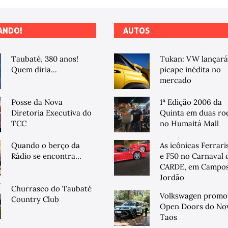
ANDO!
AUTOS
Taubaté, 380 anos!
Tukan: VW lançará
Quem diria...
picape inédita no
mercado
Posse da Nova
1ª Edição 2006 da
Diretoria Executiva do
Quinta em duas ro
TCC
no Humaitá Mall
Quando o berço da
As icônicas Ferrari
Rádio se encontra...
e F50 no Carnaval 
CARDE, em Campos
Jordão
Churrasco do Taubaté
Volkswagen promo
Country Club
Open Doors do No
Taos