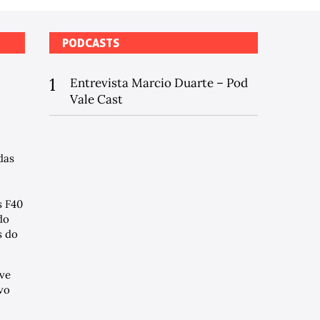
PODCASTS
1
Entrevista Marcio Duarte – Pod
Vale Cast
das
s F40
do
 do
ve
vo