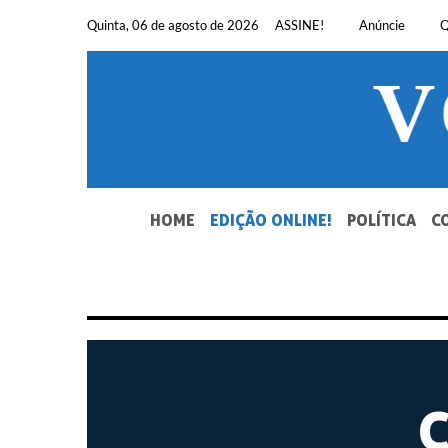
Pular
Quinta, 06 de agosto de 2026
ASSINE!
Anúncie
Q
para
o
conteúdo
SEU JORNAL, SUA VOZ. DESDE 1948.
HOME
EDIÇÃO ONLINE!
POLÍTICA
C
C