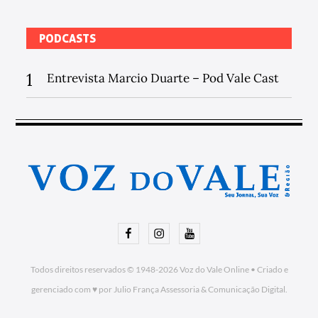
PODCASTS
1
Entrevista Marcio Duarte – Pod Vale Cast
Facebook
Instagram
Youtube
Todos direitos reservados © 1948-2026
Voz do Vale Online
•
Criado e
gerenciado com ♥ por Julio França Assessoria
& Comunicação Digital.