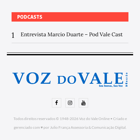
PODCASTS
1
Entrevista Marcio Duarte – Pod Vale Cast
Facebook
Instagram
Youtube
Todos direitos reservados © 1948-2026
Voz do Vale Online
•
Criado e
gerenciado com ♥ por Julio França Assessoria
& Comunicação Digital.