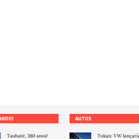
ANDO!
AUTOS
Taubaté, 380 anos!
Tukan: VW lançará