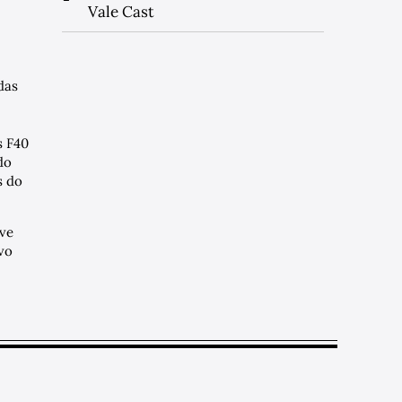
Vale Cast
das
s F40
do
 do
ve
vo