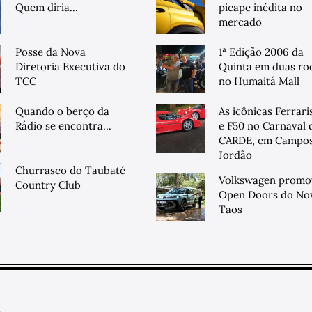
Quem diria...
picape inédita no
mercado
Posse da Nova
1ª Edição 2006 da
Diretoria Executiva do
Quinta em duas ro
TCC
no Humaitá Mall
Quando o berço da
As icônicas Ferrari
Rádio se encontra...
e F50 no Carnaval 
CARDE, em Campos
Jordão
Churrasco do Taubaté
Volkswagen promo
Country Club
Open Doors do No
Taos