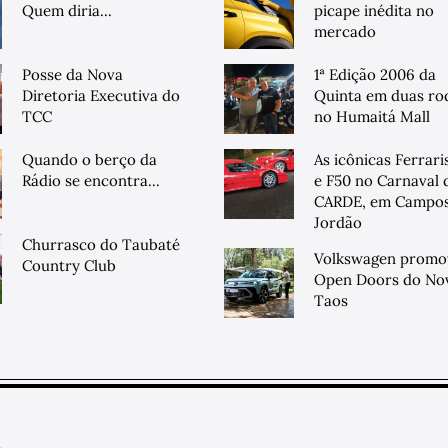
Quem diria...
picape inédita no
mercado
Posse da Nova
1ª Edição 2006 da
Diretoria Executiva do
Quinta em duas ro
TCC
no Humaitá Mall
Quando o berço da
As icônicas Ferrari
Rádio se encontra...
e F50 no Carnaval 
CARDE, em Campos
Jordão
Churrasco do Taubaté
Volkswagen promo
Country Club
Open Doors do No
Taos