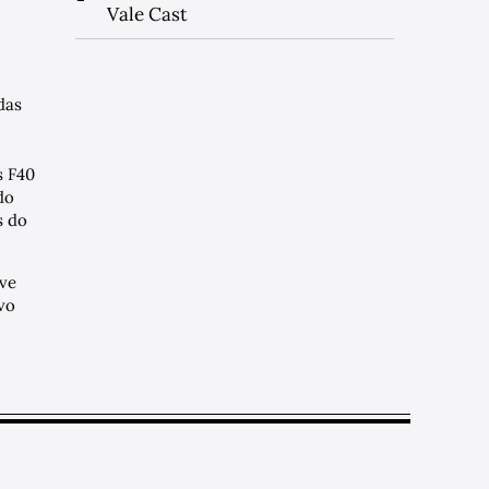
Vale Cast
das
s F40
do
 do
ve
vo