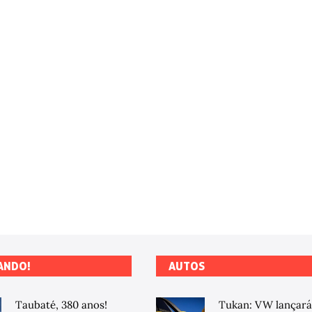
ANDO!
AUTOS
Taubaté, 380 anos!
Tukan: VW lançará