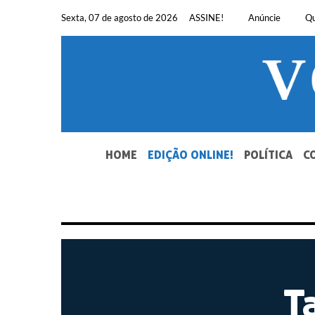
Pular
Sexta, 07 de agosto de 2026
ASSINE!
Anúncie
Q
para
o
conteúdo
SEU JORNAL, SUA VOZ. DESDE 1948.
HOME
EDIÇÃO ONLINE!
POLÍTICA
C
T