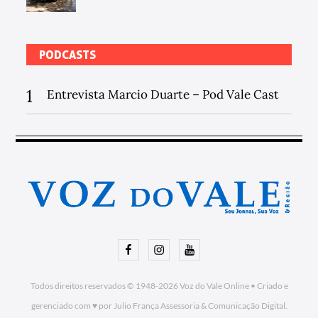
PODCASTS
1
Entrevista Marcio Duarte – Pod Vale Cast
Facebook
Instagram
Youtube
Todos direitos reservados © 1948-2026
Voz do Vale Online
•
Criado e
gerenciado com ♥ por Julio França Assessoria
& Comunicação Digital.