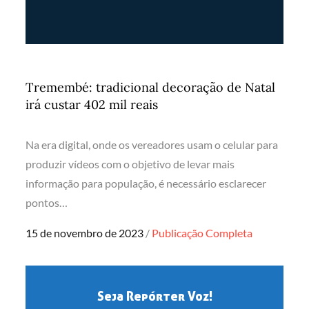
Tremembé: tradicional decoração de Natal
irá custar 402 mil reais
Na era digital, onde os vereadores usam o celular para
produzir vídeos com o objetivo de levar mais
informação para população, é necessário esclarecer
pontos…
Posted
15 de novembro de 2023
Publicação Completa
on
Seja Repórter Voz!